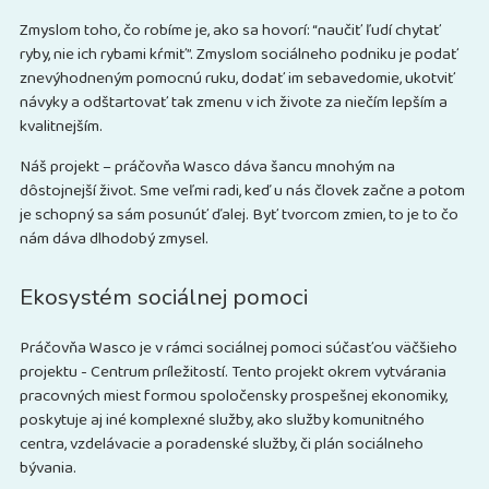
Zmyslom toho, čo robíme je, ako sa hovorí: “naučiť ľudí chytať
ryby, nie ich rybami kŕmiť”. Zmyslom sociálneho podniku je podať
znevýhodneným pomocnú ruku, dodať im sebavedomie, ukotviť
návyky a odštartovať tak zmenu v ich živote za niečím lepším a
kvalitnejším.
Náš projekt – práčovňa Wasco dáva šancu mnohým na
dôstojnejší život. Sme veľmi radi, keď u nás človek začne a potom
je schopný sa sám posunúť ďalej. Byť tvorcom zmien, to je to čo
nám dáva dlhodobý zmysel.
Ekosystém sociálnej pomoci
Práčovňa Wasco je v rámci sociálnej pomoci súčasťou väčšieho
projektu - Centrum príležitostí. Tento projekt okrem vytvárania
pracovných miest formou spoločensky prospešnej ekonomiky,
poskytuje aj iné komplexné služby, ako služby komunitného
centra, vzdelávacie a poradenské služby, či plán sociálneho
bývania.