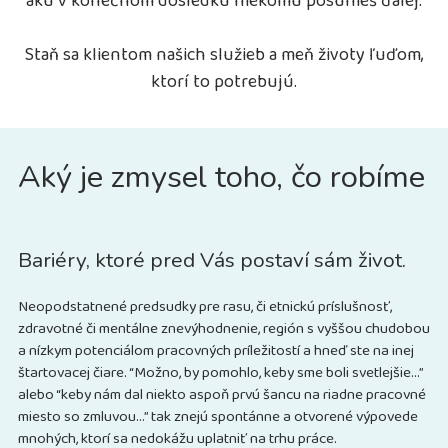
akú v konečnom dôsledku niekomu posunieš ďalej.
Staň sa klientom našich služieb a meň životy ľuďom,
ktorí to potrebujú.
Aký je zmysel toho, čo robíme
Bariéry, ktoré pred Vás postaví sám život.
Neopodstatnené predsudky pre rasu, či etnickú príslušnosť,
zdravotné či mentálne znevýhodnenie, región s vyššou chudobou
a nízkym potenciálom pracovných príležitostí a hneď ste na inej
štartovacej čiare. “Možno, by pomohlo, keby sme boli svetlejšie…”
alebo “keby nám dal niekto aspoň prvú šancu na riadne pracovné
miesto so zmluvou…” tak znejú spontánne a otvorené výpovede
mnohých, ktorí sa nedokážu uplatniť na trhu práce.