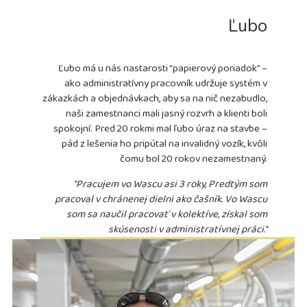
Ľubo
Ľubo má u nás nastarosti “papierový poriadok” –
ako administratívny pracovník udržuje systém v
zákazkách a objednávkach,
aby sa na nič nezabudlo,
naši zamestnanci mali jasný rozvrh a klienti boli
spokojní.
Pred 20 rokmi mal ľubo úraz na stavbe –
pád z lešenia ho pripútal na invalidný vozík, kvôli
čomu bol 20 rokov nezamestnaný.
"Pracujem vo Wascu asi 3 roky, Predtým som
pracoval v chránenej dielni ako čašník.
Vo Wascu
som sa naučil pracovať v kolektíve, získal som
skúsenosti v administratívnej práci."