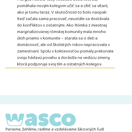
pomáhala novým kolegom učiť sa a cítiť sa vítaní,
ako je tomu teraz. V skutočnosti to bolo naopak:
Keď začala sama pracovať, neustále sa dostávala
do konfliktov s ostatnými. Ako Rómka z miestnej
marginalizovanej rómskej komunity mala mnoho
úloh priamo v komunite – starala sa o deti a
domácnosť, ale od školských rokov nepracovala v
zamestnaní. Spolu s koktavosťou pomaly prekonala
svoju hádavú povahu a dorástla na vedúcu zmeny,
ktorá podporuje svoj tím a ostatných kolegov.
Perieme, žehlíme, radíme a vzdelávame šikovných ľudí