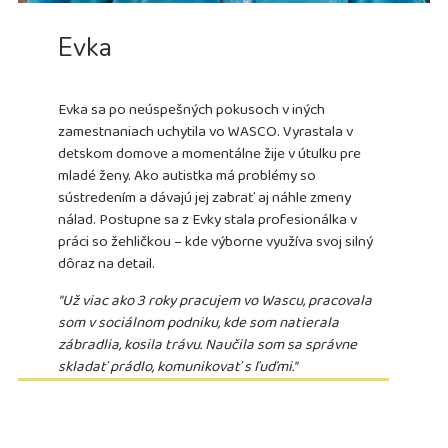
Evka
Evka sa po neúspešných pokusoch v iných
zamestnaniach uchytila vo WASCO.
Vyrastala v
detskom domove a momentálne žije v útulku pre
mladé ženy.
Ako autistka má problémy so
sústredením a dávajú jej zabrať aj náhle zmeny
nálad.
Postupne sa z Evky stala profesionálka v
práci so žehličkou – kde výborne využíva svoj silný
dôraz na detail.
"Už viac ako 3 roky pracujem vo Wascu, pracovala
som v sociálnom podniku, kde som natierala
zábradlia, kosila trávu.
Naučila som sa správne
skladať prádlo, komunikovať s ľuďmi."