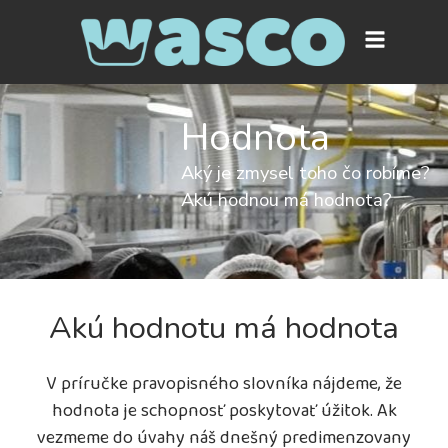
Hodnota
Aký je zmysel toho čo robíme?
Akú hodnou má hodnota?
Akú hodnotu má hodnota
V príručke pravopisného slovníka nájdeme, že
hodnota je schopnosť poskytovať úžitok. Ak
vezmeme do úvahy náš dnešný predimenzovany