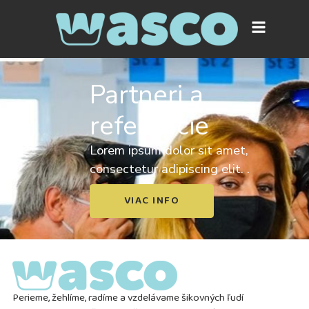
Partneri a
referencie
Lorem ipsum dolor sit amet,
consectetur adipiscing elit. .
VIAC INFO
Perieme, žehlíme, radíme a vzdelávame šikovných ľudí