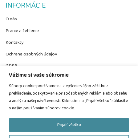
INFORMÁCIE
O nás
Pranie a žehlenie
Kontakty
Ochrana osobných údajov
GDPR
Vážime si vaše súkromie
KONTAKTY
Súbory cookie používame na zlepšenie vášho zážitku z
prehliadania, poskytovanie prispôsobených reklám alebo obsahu
Wasco
a analýzu našej návštevnosti. Kliknutím na „Prijať všetko“ súhlasíte
Strojárenská 10
s naším používaním súborov cookie.
976 36 Valaská
info@wasco.sk
Prijať všetko
+421 905 139 573